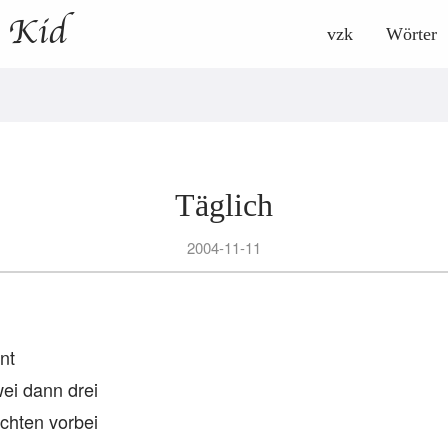
y Kid
vzk
Wörter
Täglich
2004-11-11
nt
wei dann drei
chten vorbei